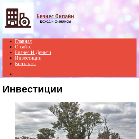
Menu
Бизнес Онлайн
Доход и финансы
Главная
О сайте
Бизнес И Деньги
Инвестиции
Контакты
Search
for
Инвестиции