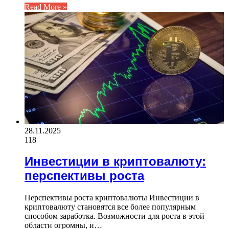
Read More »
28.11.2025
118
Инвестиции в криптовалюту:
перспективы роста
Перспективы роста криптовалюты Инвестиции в
криптовалюту становятся все более популярным
способом заработка. Возможности для роста в этой
области огромны, и…