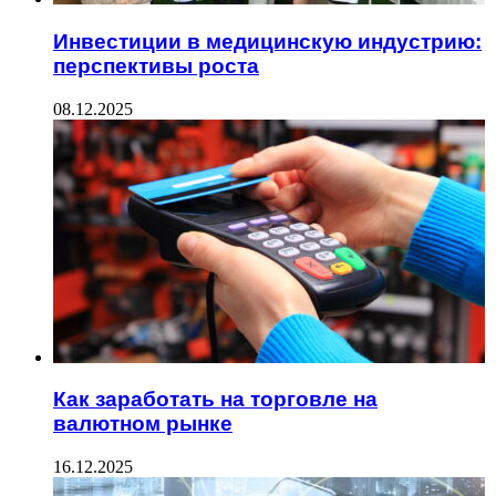
Инвестиции в медицинскую индустрию:
перспективы роста
08.12.2025
Как заработать на торговле на
валютном рынке
16.12.2025