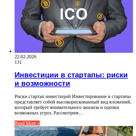
22.02.2026
131
Инвестиции в стартапы: риски
и возможности
Риски стартап инвестиций Инвестирование в стартапы
представляет собой высокорискованный вид вложений,
который требует внимательного анализа и оценки
возможных угроз. Рассмотрим…
Read More »