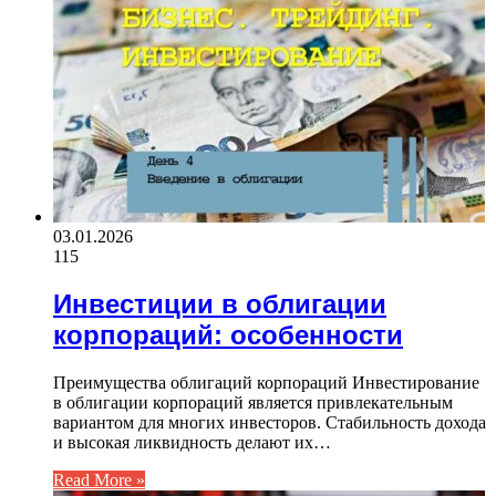
03.01.2026
115
Инвестиции в облигации
корпораций: особенности
Преимущества облигаций корпораций Инвестирование
в облигации корпораций является привлекательным
вариантом для многих инвесторов. Стабильность дохода
и высокая ликвидность делают их…
Read More »