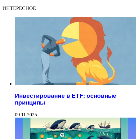
ИНТЕРЕСНОЕ
Инвестирование в ETF: основные
принципы
09.11.2025