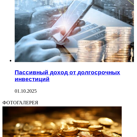
Пассивный доход от долгосрочных
инвестиций
01.10.2025
ФОТОГАЛЕРЕЯ