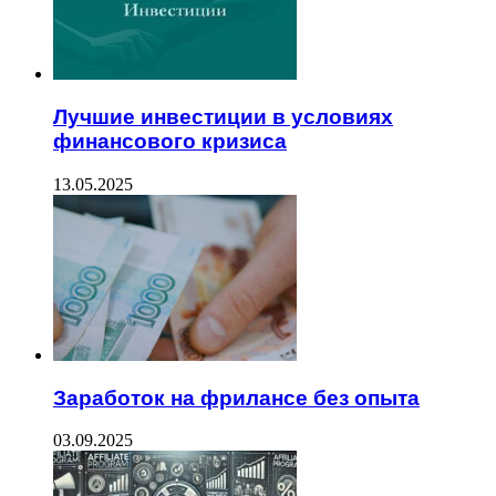
Лучшие инвестиции в условиях
финансового кризиса
13.05.2025
Заработок на фрилансе без опыта
03.09.2025