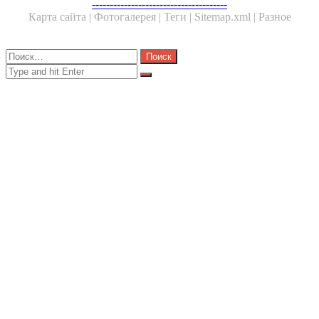
Facebook
Twitter
WhatsApp
Telegram
--------------------------------------
Карта сайта |
Фотогалерея |
Теги |
Sitemap.xml |
Разное
Close
Найти:
Close
Search
for