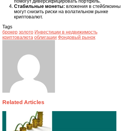
помогут диверсифицировать портфель.
Стабильные монеты:
вложения в стейблкоины
могут снизить риски на волатильном рынке
криптовалют.
Tags
брокер
золото
Инвестиции в недвижимость
криптовалюта
облигации
Фондовый рынок
Facebook
Twitter
LinkedIn
Tumblr
Pinterest
Reddit
VKontakte
Odnoklassniki
Skype
WhatsApp
Telegram
Viber
Share
Print
via
Email
Related Articles